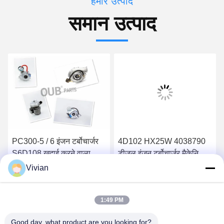
हमारे उत्पाद
समान उत्पाद
PC300-5 / 6 इंजन टर्बोचार्जर
4D102 HX25W 4038790
S6D108 खुदाई करने वाला
डीजल इंजन टर्बोचार्जर मैकेनिकल
टर्बोचार्जर 4667040203
इंजीनियरिंग
Vivian
6672828210
सबसे अच्छी कीमत प्राप्त करें
सबसे अच्छी कीमत प्राप्त करें
1:49 PM
Good day, what product are you looking for?