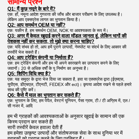
सामान्य प्रश्न
Q1: मैं कुछ नमूने के बारे में?
एक: हाँ, नमूना आदेश गुणवत्ता की जाँच और बाजार परीक्षण के लिए उपलब्ध है।
लेकिन आप एक्सप्रेस लागत का भुगतान किया है।
Q2: आप समर्थन OEM या नहीं?
एक: यकीन है, हम समर्थन OEM, NOK या आवश्यकता के रूप में।
Q3: अगर मैं केवल खुदाई करने वाला मॉडल जानता हूं, लेकिन भागों की
पेशकश नहीं कर सकता, तो मुझे क्या करना चाहिए?
एक: यदि संभव हो तो, आप हमें पुराने उत्पादों, नेमप्लेट या संदर्भ के लिए आकार की
तस्वीरें भेज सकते हैं।
Q4: आप ट्रेडिंग कंपनी या निर्माता हैं?
एक: हम ट्रेडिंग कंपनी और हम भी अपने कारखाने का उत्पादन करने के लिए
जवानों। 20 से अधिक वर्षों के पु निर्माण का अनुभव है।
Q5: शिपिंग विधि क्या है?
एक: यह समुद्र के द्वारा भेज दिया जा सकता है, हवा या एक्सप्रेस द्वारा (ईएमएस,
यूपीएस, डीएचएल, टीएनटी, FEDEX और ect)। कृपया आदेश रखने से पहले हमारे
साथ की पुष्टि करें।
Q6: कैसे मैं माल का भुगतान कर सकते हैं?
एक: भुगतान के लिए, हम पेपैल, वेस्टर्न यूनियन, पैसा ग्राम, टी / टी अग्रिम में, एल /
सी नजर में, आदि
हम भी ग्राहकों की आवश्यकताओं के अनुसार खुदाई के सामान की एक
किस्म प्रदान कर सकते हैं!
सारी तस्वीरें केवल हवाला देती हैं
हम हमेशा उत्कृष्ट उत्पादों और संतोषजनक सेवा के साथ दुनिया भर में
ग्राहकों को प्रदान करने के लिए प्रतिबद्ध हैं।