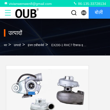
vivianwenwen8@gmail.com
86-135-33728134
बोली
उत्पादों
>
>
>
घर
उत्पादों
इंजन टर्बोचार्जर्स
EX200-1 RHC7 टिकाऊ इलेक्ट्रिक टर्बोचार्जर टर्बो चार्जर किट 1144002100 6BD1