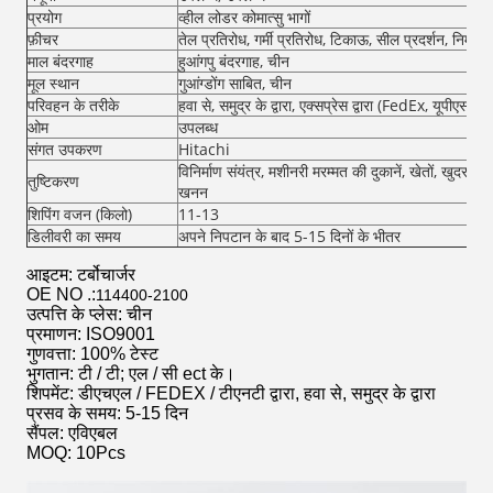
प्रयोग
व्हील लोडर कोमात्सु भागों
फ़ीचर
तेल प्रतिरोध, गर्मी प्रतिरोध, टिकाऊ, सील प्रदर्शन, निर्माण
माल बंदरगाह
हुआंगपु बंदरगाह, चीन
मूल स्थान
गुआंग्डोंग साबित, चीन
परिवहन के तरीके
हवा से, समुद्र के द्वारा, एक्सप्रेस द्वारा (FedEx, यूपीएस
ओम
उपलब्ध
संगत उपकरण
Hitachi
विनिर्माण संयंत्र, मशीनरी मरम्मत की दुकानें, खेतों, खुदरा, 
तुष्टिकरण
खनन
शिपिंग वजन (किलो)
11-13
डिलीवरी का समय
अपने निपटान के बाद 5-15 दिनों के भीतर
आइटम: टर्बोचार्जर
OE NO .:
114400-2100
उत्पत्ति के प्लेस: चीन
प्रमाणन: ISO9001
गुणवत्ता: 100% टेस्ट
भुगतान: टी / टी; एल / सी ect के।
शिपमेंट: डीएचएल / FEDEX / टीएनटी द्वारा, हवा से, समुद्र के द्वारा
प्रसव के समय: 5-15 दिन
सैंपल: एविएबल
MOQ: 10Pcs