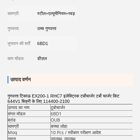
सामग्री:
स्टील+एल्यूमीनियम+रबड़
गुणवत्ता:
उच्च गुणवत्ता
भुगतान की शर्तें:
6BD1
कार मॉडल:
डीज़ल
उत्पाद वर्णन
गुणवत्ता टिकाऊ EX200-1 RHC7 इलेक्ट्रिक टर्बोचार्जर टर्बो चार्जर किट
644V1 बिक्री के लिए 114400-2100
उत्पाद का नाम
टूबोचार्जर
संगत मॉडल
6BD1
ब्रांड
OUB
सामग्री
कच्चा लोहा
Moq
10 Pcs / स्वीकार परीक्षण आदेश
नमूना
उपलब्ध, उपलब्ध