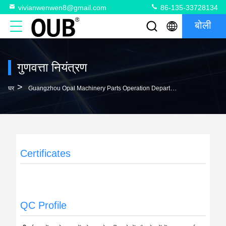
vivianwenwen8@gmail.com
86-135-33728134
बोली
गुणवत्ता नियंत्रण
>
घर
Guangzhou Opal Machinery Parts Operation Department गुणवत्ता नियंत्रण
Certificates
QC Profile