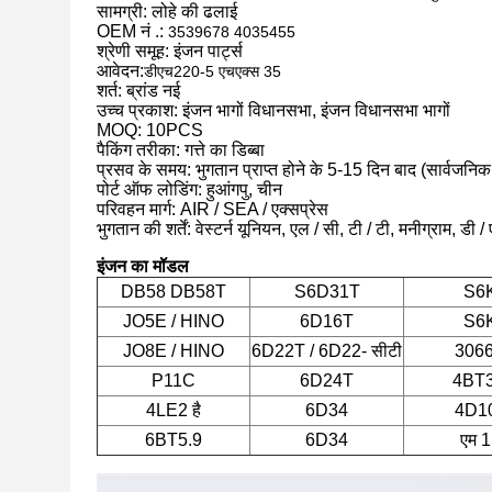
सामग्री:
लोहे की ढलाई
OEM नं .:
3539678 4035455
श्रेणी समूह: इंजन पार्ट्स
आवेदन:
डीएच220-5 एचएक्स 35
शर्त: ब्रांड नई
उच्च प्रकाश: इंजन भागों विधानसभा, इंजन विधानसभा भागों
MOQ: 10PCS
पैकिंग तरीका: गत्ते का डिब्बा
प्रसव के समय: भुगतान प्राप्त होने के 5-15 दिन बाद (सार्वज
पोर्ट ऑफ लोडिंग: हुआंगपु, चीन
परिवहन मार्ग: AIR / SEA / एक्सप्रेस
भुगतान की शर्तें: वेस्टर्न यूनियन, एल / सी, टी / टी, मनीग्राम, डी /
इंजन का मॉडल
DB58 DB58T
S6D31T
S6
JO5E / HINO
6D16T
S6
JO8E / HINO
6D22T / 6D22- सीटी
3066 
P11C
6D24T
4BT3
4LE2 है
6D34
4D1
6BT5.9
6D34
एम 