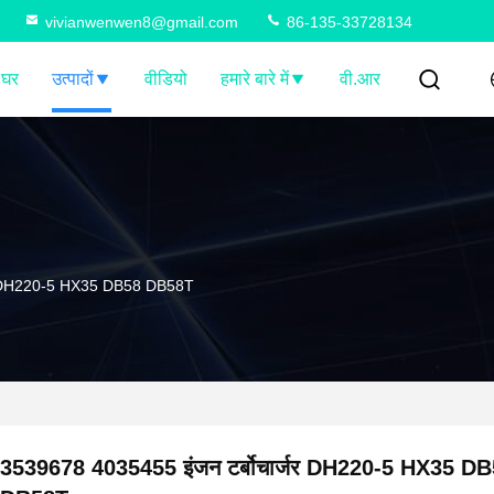
vivianwenwen8@gmail.com
86-135-33728134
घर
उत्पादों
वीडियो
हमारे बारे में
वी.आर
जर DH220-5 HX35 DB58 DB58T
3539678 4035455 इंजन टर्बोचार्जर DH220-5 HX35 D