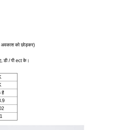
निक अवकाश को छोड़कर)
 ए, डी / पी ect के।
K
K
है
.9
02
11