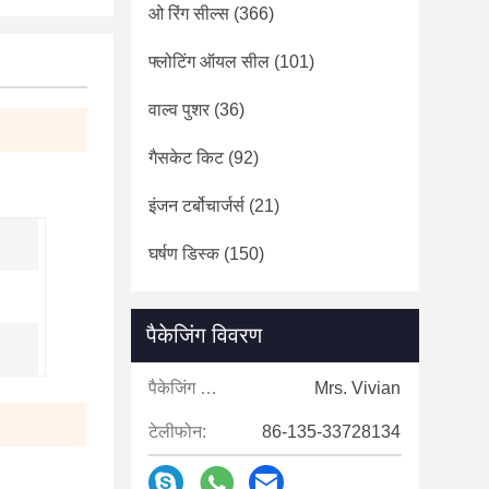
ओ रिंग सील्स
(366)
फ्लोटिंग ऑयल सील
(101)
वाल्व पुशर
(36)
गैसकेट किट
(92)
इंजन टर्बोचार्जर्स
(21)
घर्षण डिस्क
(150)
पैकेजिंग विवरण
पैकेजिंग विवरण:
Mrs. Vivian
टेलीफोन:
86-135-33728134