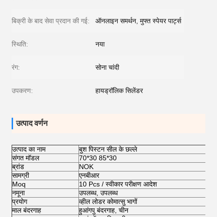
बिक्री के बाद सेवा प्रदान की गई:
ऑनलाइन समर्थन, मुफ्त स्पेयर पार्ट्स
स्थिति:
नया
रंग:
सोना चांदी
उपकरण:
हायड्रॉलिक सिलेंडर
उत्पाद वर्णन
उत्पाद का नाम
बुश पिस्टन सील के छल्ले
संगत मॉडल
70*30 85*30
ब्रांड
NOK
सामग्री
एनबीआर
Moq
10 Pcs / स्वीकार परीक्षण आदेश
नमूना
उपलब्ध, उपलब्ध
प्रयोग
व्हील लोडर कोमात्सु भागों
माल बंदरगाह
हुआंगपु बंदरगाह, चीन