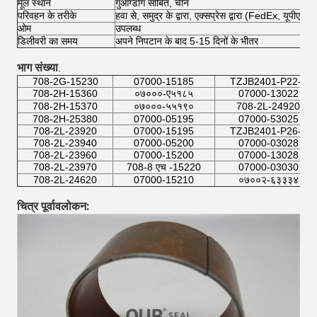
मूल स्थान
गुआंग्डोंग साबित, चीन
परिवहन के तरीके
हवा से, समुद्र के द्वारा, एक्सप्रेस द्वारा (FedEx, यूपीए
ओम
उपलब्ध
डिलीवरी का समय
अपने निपटान के बाद 5-15 दिनों के भीतर
भाग संख्या
.
708-2G-15230
07000-15185
TZJB2401-P22-9
708-2H-15360
०७०००-ए५१८५
07000-13022
708-2H-15370
०७०००-५५१९०
708-2L-24920
708-2H-25380
07000-05195
07000-53025
708-2L-23920
07000-15195
TZJB2401-P26-9
708-2L-23940
07000-05200
07000-03028
708-2L-23960
07000-15200
07000-13028
708-2L-23970
708-8 एच -15220
07000-03030
708-2L-24620
07000-15210
०७००२-६३३३४
चित्र पूर्वावलोकन: