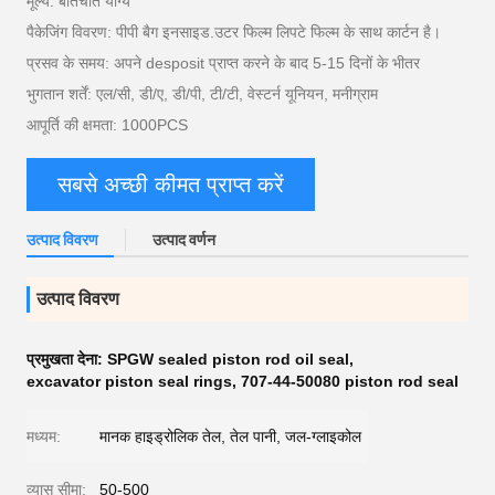
मूल्य: बातचीत योग्य
पैकेजिंग विवरण: पीपी बैग इनसाइड.उटर फिल्म लिपटे फिल्म के साथ कार्टन है।
प्रसव के समय: अपने desposit प्राप्त करने के बाद 5-15 दिनों के भीतर
भुगतान शर्तें: एल/सी, डी/ए, डी/पी, टी/टी, वेस्टर्न यूनियन, मनीग्राम
आपूर्ति की क्षमता: 1000PCS
सबसे अच्छी कीमत प्राप्त करें
उत्पाद विवरण
उत्पाद वर्णन
उत्पाद विवरण
प्रमुखता देना:
SPGW sealed piston rod oil seal
,
excavator piston seal rings
,
707-44-50080 piston rod seal
मध्यम:
मानक हाइड्रोलिक तेल, तेल पानी, जल-ग्लाइकोल
व्यास सीमा:
50-500