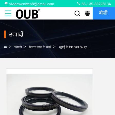
vivianwenwen8@gmail.com
86-135-33728134
बोली
उत्पादों
>
>
>
घर
उत्पादों
पिस्टन सील के छल्ले
खुदाई के लिए SPGW प्रकार सील पिस्टन रॉड तेल सील 707-44-50080 पिस्टन सील के छल्ले 706-8J-41620