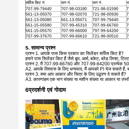
सर्विस किट नं.
भाग नं.
भाग नं.
भ
707-99-79440
707-98-03180
721-98-01590
7
561-13-05070
707-98-02070
721-98-00930
7
561-13-05080
561-13-05071
707-99-79440
7
561-15-05580
707-99-45310
707-99-66760
7
561-15-05570
707-99-66000
797-99-64200
7
707-99-37670
707-99-66610
721-98-00510
7
5. सामान्य प्रश्न
प्रश्न 1. आपके पास किस प्रकार का सिलेंडर सर्विस किट है?
हमारे पास सिलेंडर किट हैं जैसे बूम, आर्म, बकेट, ब्लेड लिफ्ट, ट
प्रश्न 2. मैं 707-99-66760 और 707-99-64200 प्रत्येक 50 से
A2. आपके विश्वास के लिए धन्यवाद, मैं आपको PI भेज सकते हैं, बस
प्रश्न 3. क्या आप आकार और चित्र के लिए उद्धरण दे सकते हैं?
A3. कारण!हम एक भाग संख्या या मशीन संख्या या आकार या तस्वीर द्
6प्रदर्शनी एवं गोदाम