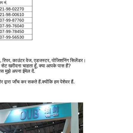
ाग नं.
21-98-02270
21-98-00610
07-99-87760
07-99-76040
07-99-78450
07-99-56530
िल्ट, रिपर, काउंटर वेज, एडजस्टर, पोजिशनिंग सिलेंडर।
ट खरीदना चाहता हूँ, क्या आपके पास हैं?
 मुझे अपना ईमेल दें.
वारा जाँच कर सकते हैं.क्योंकि हम पेशेवर हैं.