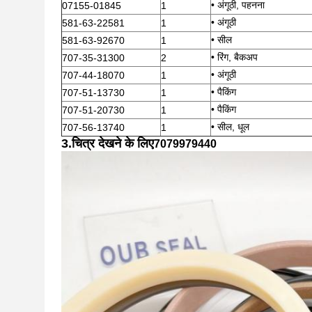
• अंगूठी, पहनना
07155-01845
1
• अंगूठी
581-63-22581
1
• सील
581-63-92670
1
• रिंग, बैकअप
707-35-31300
2
• अंगूठी
707-44-18070
1
• पैकिंग
707-51-13730
1
• पैकिंग
707-51-20730
1
• सील, धूल
707-56-13740
1
3.
चित्र देखने के लिए
7079979440