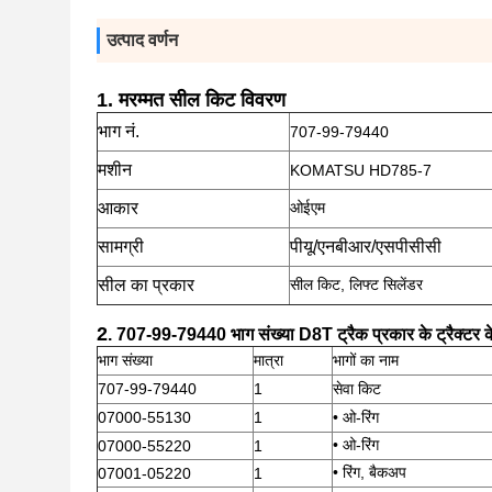
उत्पाद वर्णन
1.
मरम्मत सील किट विवरण
भाग नं.
707-99-79440
मशीन
KOMATSU HD785-7
आकार
ओईएम
सामग्री
पीयू/एनबीआर/एसपीसीसी
सील का प्रकार
सील किट, लिफ्ट सिलेंडर
2
. 707-99-79440
भाग संख्या D8T ट्रैक प्रकार के ट्रैक्टर 
भाग संख्या
मात्रा
भागों का नाम
707-99-79440
1
सेवा किट
07000-55130
1
• ओ-रिंग
• ओ-रिंग
07000-55220
1
• रिंग, बैकअप
07001-05220
1