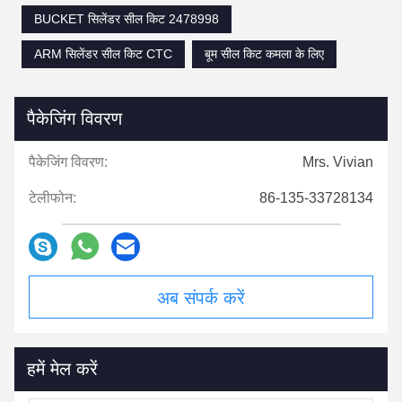
BUCKET सिलेंडर सील किट 2478998
ARM सिलेंडर सील किट CTC
बूम सील किट कमला के लिए
पैकेजिंग विवरण
पैकेजिंग विवरण:
Mrs. Vivian
टेलीफोन:
86-135-33728134
अब संपर्क करें
हमें मेल करें