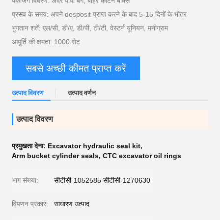
पैकेजिंग विवरण: अंदर पीपी बैग, बाहर कार्टन बॉक्स
प्रसव के समय: अपने desposit प्राप्त करने के बाद 5-15 दिनों के भीतर
भुगतान शर्तें: एल/सी, डी/ए, डी/पी, टी/टी, वेस्टर्न यूनियन, मनीग्राम
आपूर्ति की क्षमता: 1000 सेट
सबसे अच्छी कीमत प्राप्त करें
उत्पाद विवरण
उत्पाद वर्णन
उत्पाद विवरण
प्रमुखता देना:
Excavator hydraulic seal kit
,
Arm bucket cylinder seals
,
CTC excavator oil rings
भाग संख्या:
सीटीसी-1052585 सीटीसी-1270630
विपणन प्रकार:
साधारण उत्पाद