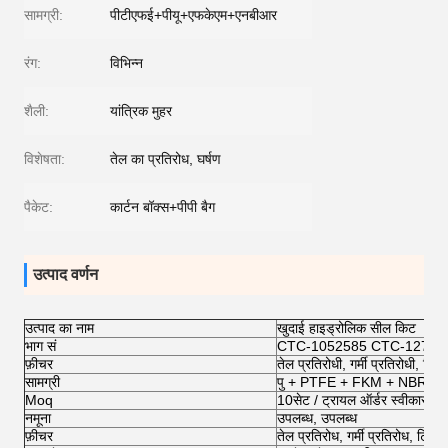
सामग्री:
पीटीएफई+पीयू+एफकेएम+एनबीआर
रंग:
विभिन्न
शैली:
यांत्रिक मुहर
विशेषता:
तेल का प्रतिरोध, घर्षण
पैकेट:
कार्टन बॉक्स+पीपी बैग
उत्पाद वर्णन
उत्पाद का नाम
खुदाई हाइड्रोलिक सील किट
भाग सं
CTC-1052585 CTC-12706
फ़ीचर
तेल प्रतिरोधी, गर्मी प्रतिरोधी, टि
सामग्री
पु + PTFE + FKM + NBR
Moq
10सेट / ट्रायल ऑर्डर स्वीकार करें
नमूना
उपलब्ध, उपलब्ध
फ़ीचर
तेल प्रतिरोध, गर्मी प्रतिरोध, टिकाऊ