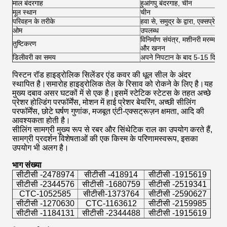
माल बंदरगाह
हुआंगपु बंदरगाह, चीन
मूल स्थान
चीन
परिवहन के तरीके
हवा से, समुद्र के द्वारा, एक्सप्र
ओम
उपलब्ध
विनिर्माण संयंत्र, मशीनरी मरम्मत की
तुष्टिकरण
और खनन
डिलीवरी का समय
अपने निपटान के बाद 5-15 दिनों क
पिस्टन रॉड हाइड्रोलिक सिलेंडर एंड कवर की धूल सील के अंदर
स्थापित है।समारोह हाइड्रोलिक तेल के रिसाव को रोकने के लिए है।यह
मुख्य दबाव असर घटकों में से एक है।इसमें स्टेटिक स्टेटस के तहत अच्छे
प्रेशर होल्डिंग परफॉर्मेंस, मोशन में हाई प्रेशर बेयरिंग, अच्छी सीलिंग
परफॉर्मेंस, छोटे घर्षण गुणांक, मजबूत एंटी-एक्सट्रूज़न क्षमता, आदि की
आवश्यकता होती है।
सीलिंग सामग्री मुख्य रूप से रबर और सिंथेटिक राल का उपयोग करते हैं,
सामग्री प्रदर्शन विशेषताओं की एक किस्म के परिणामस्वरूप, इसका
उपयोग भी अलग है।
भाग संख्या
सीटीसी -2478974
सीटीसी -418914
सीटीसी -1915619
सीटीसी -2344576
सीटीसी -1680759
सीटीसी -2519341
CTC-1052585
सीटीसी-1373764
सीटीसी -2590627
सीटीसी -1270630
CTC-1163612
सीटीसी -2159985
सीटीसी -1184131
सीटीसी -2344488
सीटीसी -1915619