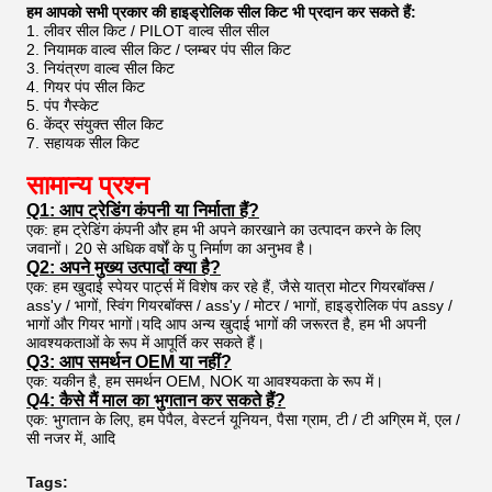
हम आपको सभी प्रकार की हाइड्रोलिक सील किट भी प्रदान कर सकते हैं:
1. लीवर सील किट / PILOT वाल्व सील सील
2. नियामक वाल्व सील किट / प्लम्बर पंप सील किट
3. नियंत्रण वाल्व सील किट
4. गियर पंप सील किट
5. पंप गैस्केट
6. केंद्र संयुक्त सील किट
7. सहायक सील किट
सामान्य प्रश्न
Q1: आप ट्रेडिंग कंपनी या निर्माता हैं?
एक: हम ट्रेडिंग कंपनी और हम भी अपने कारखाने का उत्पादन करने के लिए
जवानों। 20 से अधिक वर्षों के पु निर्माण का अनुभव है।
Q2: अपने मुख्य उत्पादों क्या है?
एक: हम खुदाई स्पेयर पार्ट्स में विशेष कर रहे हैं, जैसे यात्रा मोटर गियरबॉक्स /
ass'y / भागों, स्विंग गियरबॉक्स / ass'y / मोटर / भागों, हाइड्रोलिक पंप assy /
भागों और गियर भागों।यदि आप अन्य खुदाई भागों की जरूरत है, हम भी अपनी
आवश्यकताओं के रूप में आपूर्ति कर सकते हैं।
Q3: आप समर्थन OEM या नहीं?
एक: यकीन है, हम समर्थन OEM, NOK या आवश्यकता के रूप में।
Q4: कैसे मैं माल का भुगतान कर सकते हैं?
एक: भुगतान के लिए, हम पेपैल, वेस्टर्न यूनियन, पैसा ग्राम, टी / टी अग्रिम में, एल /
सी नजर में, आदि
Tags: