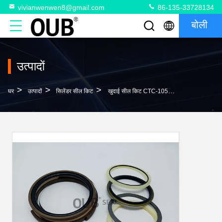
vivianwenwen8@gmail.com
86-135-33728134
बोली
उत्पादों
>
>
>
घर
उत्पादों
सिलेंडर सील किट
खुदाई सील किट CTC-1052585 CTC-1270630 शाखा बाल्टी जवानों हाइड्रोलिक तेल के छल्ले CTC-1184131