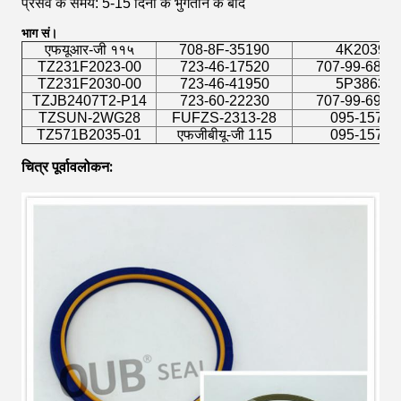
प्रसव के समय: 5-15 दिनों के भुगतान के बाद
भाग सं।
एफयूआर-जी ११५
708-8F-35190
4K2039
TZ231F2023-00
723-46-17520
707-99-6858
TZ231F2030-00
723-46-41950
5P3863
TZJB2407T2-P14
723-60-22230
707-99-6970
TZSUN-2WG28
FUFZS-2313-28
095-1576
TZ571B2035-01
एफजीबीयू-जी 115
095-1579
चित्र पूर्वावलोकन: