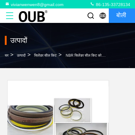
vivianwenwen8@gmail.com
86-135-33728134
बोली
उत्पादों
>
>
>
घर
उत्पादों
सिलेंडर सील किट
NBR सिलेंडर सील किट कोमात्सु PC600LC-7 PC600LC-8 पॉलीयूरेथेन सील फिटिंग 707-99-68580 707-99-69700