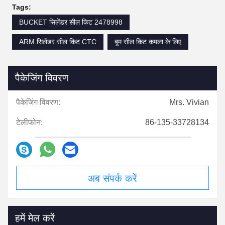
Tags:
BUCKET सिलेंडर सील किट 2478998
ARM सिलेंडर सील किट CTC
बूम सील किट कमला के लिए
पैकेजिंग विवरण
पैकेजिंग विवरण:
Mrs. Vivian
टेलीफोन:
86-135-33728134
अब संपर्क करें
हमें मेल करें