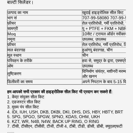
बाल्टी सिलेंडर।
उत्पाद का नाम
खुदाई हाइड्रोलिक सील किट
भाग सं
707-99-58080 707-99-580
फ़ीचर
तेल प्रतिरोधी, गर्मी प्रतिरोधी, टि
सामग्री
पु + PTFE + FKM + NBR
Moq
10सेट / ट्रायल ऑर्डर स्वीकार करें
नमूना
उपलब्ध, उपलब्ध
फ़ीचर
तेल प्रतिरोध, गर्मी प्रतिरोध, टिकाऊ
माल बंदरगाह
हुआंगपु बंदरगाह, चीन
मूल स्थान
चीन
परिवहन के तरीके
हवा से, समुद्र के द्वारा, एक्सप्र
ओम
उपलब्ध
विनिर्माण संयंत्र, मशीनरी मरम्मत की
तुष्टिकरण
और खनन
डिलीवरी का समय
अपने निपटान के बाद 5-15 दिनों क
हम आपको सभी प्रकार की हाइड्रोलिक सील किट भी प्रदान कर सकते हैं:
1. केंद्र संयुक्त सील किट
2. एडजस्टर सील किट
3. मुख्य पंप सील किट
4. IDI, IUH, USH, DKB, DKBI, DKI, DHS, DIS, HBY, HBTY, BRT
5. SPG, SPGO, SPGW, SPNO, KDAS, OHM, UKH
6. KZT, WR, N4B, N4W, BACK UP RING, O RING
7. टीसी, टीसीएन, टीसीवी, टीजी, टीजी 4, टीबी, टीडी, डीसी, डीबी, क्यूएलएफटी
......