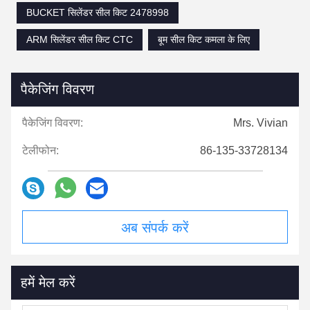
BUCKET सिलेंडर सील किट 2478998
ARM सिलेंडर सील किट CTC
बूम सील किट कमला के लिए
पैकेजिंग विवरण
पैकेजिंग विवरण:
Mrs. Vivian
टेलीफोन:
86-135-33728134
अब संपर्क करें
हमें मेल करें