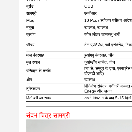
ब्रांड
OUB
सामग्री
एनबीआर
Moq
10 Pcs / स्वीकार परीक्षण आदेश
नमूना
उपलब्ध, उपलब्ध
प्रयोग
व्हील लोडर कोमात्सु भागों
फ़ीचर
तेल प्रतिरोध, गर्मी प्रतिरोध, टिक
माल बंदरगाह
हुआंगपु बंदरगाह, चीन
मूल स्थान
गुआंग्डोंग साबित, चीन
हवा से, समुद्र के द्वारा, एक्सप्र
परिवहन के तरीके
टीएनटी आदि)
ओम
उपलब्ध
विनिर्माण संयंत्र, मशीनरी मरम्मत की
तुष्टिकरण
Enegy और खनन
डिलीवरी का समय
अपने निपटान के बाद 5-15 दिनों
संदर्भ चित्र सामग्री