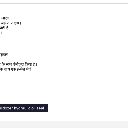
ा जाएगा।
े जहाज जाएगा।
सकती है।
ं।
ोड़कर
ा के साथ पंजीकृत किया है।
र के साथ एक ई-मेल भेजें
lldozer hydraulic oil seal