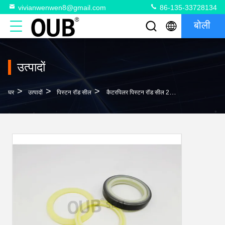
vivianwenwen8@gmail.com
86-135-33728134
बोली
उत्पादों
>
>
>
घर
उत्पादों
पिस्टन रॉड सील
कैटरपिलर पिस्टन रॉड सील 2F6678 5J8200 पॉलीयूरेथेन हाइड्रोलिक रॉड सील