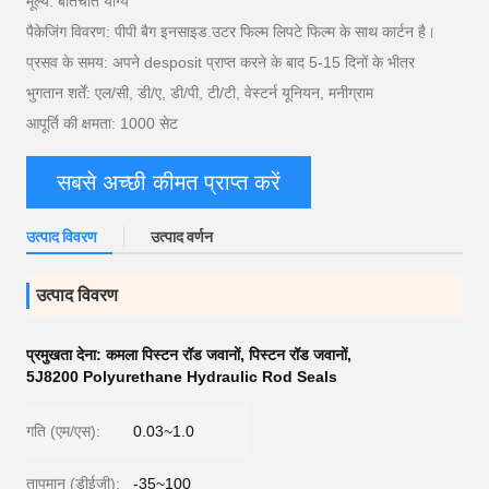
मूल्य: बातचीत योग्य
पैकेजिंग विवरण: पीपी बैग इनसाइड.उटर फिल्म लिपटे फिल्म के साथ कार्टन है।
प्रसव के समय: अपने desposit प्राप्त करने के बाद 5-15 दिनों के भीतर
भुगतान शर्तें: एल/सी, डी/ए, डी/पी, टी/टी, वेस्टर्न यूनियन, मनीग्राम
आपूर्ति की क्षमता: 1000 सेट
सबसे अच्छी कीमत प्राप्त करें
उत्पाद विवरण
उत्पाद वर्णन
उत्पाद विवरण
प्रमुखता देना:
कमला पिस्टन रॉड जवानों
,
पिस्टन रॉड जवानों
,
5J8200 Polyurethane Hydraulic Rod Seals
गति (एम/एस):
0.03~1.0
तापमान (डीईजी):
-35~100