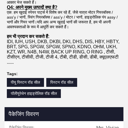
आकार भेज सकते हैं।
Q4: अपने मुख्य उत्पादों क्या है?
एक: हम खुदाई स्पेयर पार्ट्स में विशेष कर रहे हैं, जैसे यात्रा मोटर गियरबॉक्स /
ass'y / भागों, स्विंग गियरबॉक्स / ass'y / मोटर / भागों, हाइड्रोलिक पंप assy /
भागों और गियर भागों।यदि आप अन्य खुदाई भागों की जरूरत है, हम भी अपनी
आवश्यकताओं के रूप में आपूर्ति कर सकते हैं।
हम भी प्रदान कर सकते हैं:
IDI, IUH, USH, DKB, DKBI, DKI, DHS, DIS, HBY, HBTY,
BRT, SPG, SPGW, SPGW, SPNO, KDNO, OHM, UKH,
KZT, WR, N4B, N4W, BACK UP RING, O RING , टीसी,
टीसीएन, टीसीवी, टीजी, टीजी 4, टीबी, टीडी, डीसी, डीबी, क्यूएलएफटी
......
Tags:
पीयू पिस्टन रॉड सील
पिस्टन रॉड सील
पॉलीयूरेथेन हाइड्रोलिक रॉड सील
पैकेजिंग विवरण
पैकेजिंग विवरण:
Mrs. Vivian