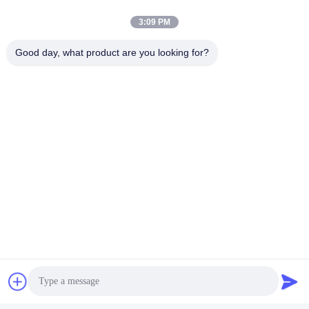
सील कैटरपिलर पिस्टन तेल सील
हाइड्रोलिक सिलेंडर सील
6J9178 5J5020
रिप्लेसमेंट बफर उच्च दबाव पंप
3:09 PM
सील
सबसे अच्छी कीमत प्राप्त करें
सबसे अच्छी कीमत प्राप्त करें
Good day, what product are you looking for?
GUANGZHOU OPAL MACHINERY PARTS
OPERATION DEPARTMENT
vivianwenwen8@gmail.com
86-135-33728134
NO.212, झू जी रोड, तियान वह डिस्ट्रिक, ग्वांगझोउ, चीन