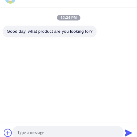
सील कैटरपिलर पिस्टन तेल सील
हाइड्रोलिक सिलेंडर सील
6J9178 5J5020
रिप्लेसमेंट बफर उच्च दबाव पंप
12:34 PM
सील
सबसे अच्छी कीमत प्राप्त करें
सबसे अच्छी कीमत प्राप्त करें
Good day, what product are you looking for?
GUANGZHOU OPAL MACHINERY PARTS
OPERATION DEPARTMENT
vivianwenwen8@gmail.com
86-135-33728134
NO.212, झू जी रोड, तियान वह डिस्ट्रिक, ग्वांगझोउ, चीन