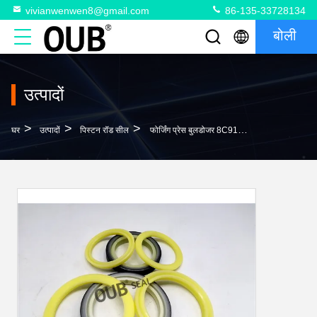
vivianwenwen8@gmail.com
86-135-33728134
बोली
उत्पादों
>
>
>
घर
उत्पादों
पिस्टन रॉड सील
फोर्जिंग प्रेस बुलडोजर 8C9134 पिस्टन रॉड सील 5J4988 GSJ दस्ता रिंग