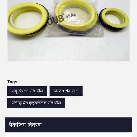
Tags:
पीयू पिस्टन रॉड सील
पिस्टन रॉड सील
पॉलीयूरेथेन हाइड्रोलिक रॉड सील
पैकेजिंग विवरण