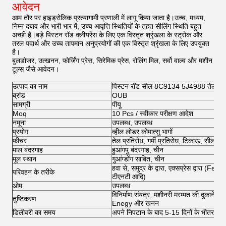
आवेदन
आम तौर पर हाइड्रोलिक प्रत्यागामी प्रणाली में लागू किया जाता है।उच्च, मध्यम,
निम्न दबाव और भारी भार में, उच्च आवृत्ति स्थितियों के तहत सीलिंग स्थिति बहुत
अच्छी है।बड़े पिस्टन रॉड क्लीयरेंस के लिए एक विस्तृत श्रृंखला के स्ट्रोक और
तरल पदार्थ और उच्च तापमान अनुप्रयोगों की एक विस्तृत श्रृंखला के लिए उपयुक्त
है।
बुलडोजर, उत्खनन, फोर्जिंग प्रेस, सिरेमिक प्रेस, रोलिंग मिल, सर्वो वाल्व और मशीन
टूल्स जैसे आवेदन।
उत्पाद का नाम
पिस्टन रॉड सील 8C9134 5J4988 तेल सी
ब्रांड
OUB
सामग्री
पीयू
Moq
10 Pcs / स्वीकार परीक्षण आदेश
नमूना
उपलब्ध, उपलब्ध
प्रयोग
व्हील लोडर कोमात्सु भागों
फ़ीचर
तेल प्रतिरोध, गर्मी प्रतिरोध, टिकाऊ, सील प्रदर
माल बंदरगाह
हुआंगपु बंदरगाह, चीन
मूल स्थान
गुआंग्डोंग साबित, चीन
हवा से, समुद्र के द्वारा, एक्सप्रेस द्वारा (Fe
परिवहन के तरीके
टीएनटी आदि)
ओम
उपलब्ध
विनिर्माण संयंत्र, मशीनरी मरम्मत की दुकानें, खेतो
तुष्टिकरण
Enegy और खनन
डिलीवरी का समय
अपने निपटान के बाद 5-15 दिनों के भीतर