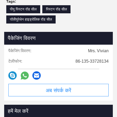
Tags:
पीयू पिस्टन रॉड सील
पिस्टन रॉड सील
पॉलीयूरेथेन हाइड्रोलिक रॉड सील
पैकेजिंग विवरण
पैकेजिंग विवरण:
Mrs. Vivian
टेलीफोन:
86-135-33728134
अब संपर्क करें
हमें मेल करें