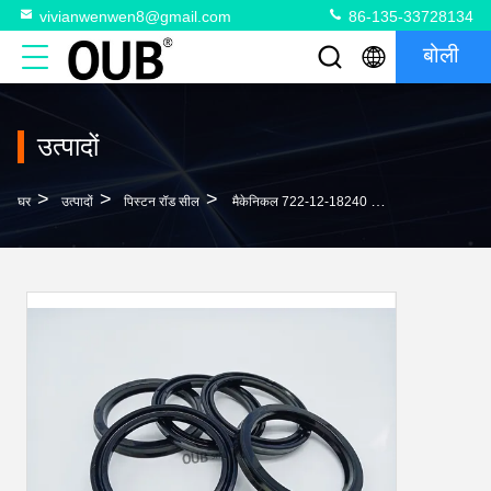
vivianwenwen8@gmail.com
86-135-33728134
बोली
उत्पादों
>
>
>
घर
उत्पादों
पिस्टन रॉड सील
मैकेनिकल 722-12-18240 के लिए पॉलीयूरेथेन यू-टाइप 07002-61223 हाइड्रोलिक सिलेंडर पिस्टन रॉड सील आईयूएच