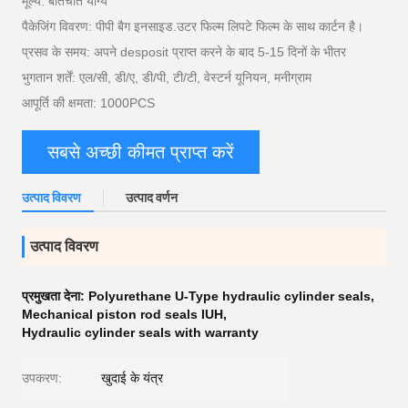
मूल्य: बातचीत योग्य
पैकेजिंग विवरण: पीपी बैग इनसाइड.उटर फिल्म लिपटे फिल्म के साथ कार्टन है।
प्रसव के समय: अपने desposit प्राप्त करने के बाद 5-15 दिनों के भीतर
भुगतान शर्तें: एल/सी, डी/ए, डी/पी, टी/टी, वेस्टर्न यूनियन, मनीग्राम
आपूर्ति की क्षमता: 1000PCS
सबसे अच्छी कीमत प्राप्त करें
उत्पाद विवरण
उत्पाद वर्णन
उत्पाद विवरण
प्रमुखता देना:
Polyurethane U-Type hydraulic cylinder seals
,
Mechanical piston rod seals IUH
,
Hydraulic cylinder seals with warranty
उपकरण:
खुदाई के यंत्र