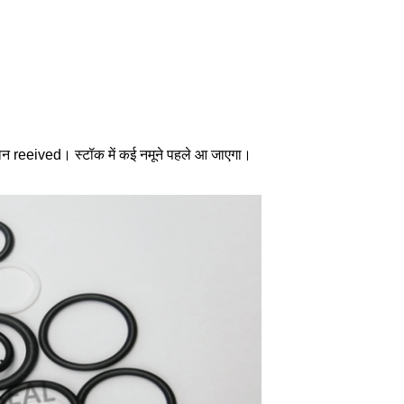
भुगतान reeived। स्टॉक में कई नमूने पहले आ जाएगा।