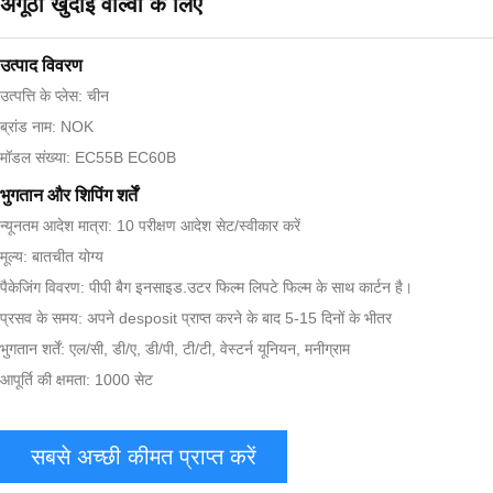
अंगूठी खुदाई वोल्वो के लिए
उत्पाद विवरण
उत्पत्ति के प्लेस: चीन
ब्रांड नाम: NOK
मॉडल संख्या: EC55B EC60B
भुगतान और शिपिंग शर्तें
न्यूनतम आदेश मात्रा: 10 परीक्षण आदेश सेट/स्वीकार करें
मूल्य: बातचीत योग्य
पैकेजिंग विवरण: पीपी बैग इनसाइड.उटर फिल्म लिपटे फिल्म के साथ कार्टन है।
प्रसव के समय: अपने desposit प्राप्त करने के बाद 5-15 दिनों के भीतर
भुगतान शर्तें: एल/सी, डी/ए, डी/पी, टी/टी, वेस्टर्न यूनियन, मनीग्राम
आपूर्ति की क्षमता: 1000 सेट
सबसे अच्छी कीमत प्राप्त करें