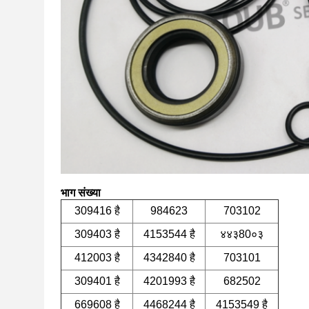
भाग संख्या
309416 है
984623
703102
309403 है
4153544 है
४४३80०३
412003 है
4342840 है
703101
309401 है
4201993 है
682502
669608 है
4468244 है
4153549 है