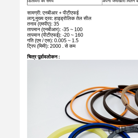
डिलीवरी का समय
अपनी जमाखोरी मिलने के
सामग्री: एनबीआर + पीटीएफई
लागू मुख्य द्रव: हाइड्रोलिक तेल सील
तनाव (एमपीए): 35
तापमान (एनबीआर): -35 ~ 100
तापमान (पीटीएफई): -20 ~ 160
गति (एम / एस): 0.005 ~ 1.5
ट्रिप (मिमी): 2000 . से कम
चित्र पूर्वावलोकन
 :