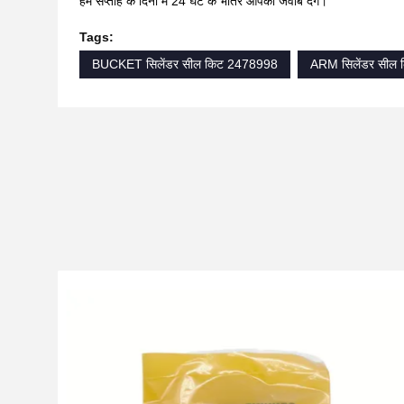
हम सप्ताह के दिनों में 24 घंटे के भीतर आपको जवाब देंगे।
Tags:
BUCKET सिलेंडर सील किट 2478998
ARM सिलेंडर सील