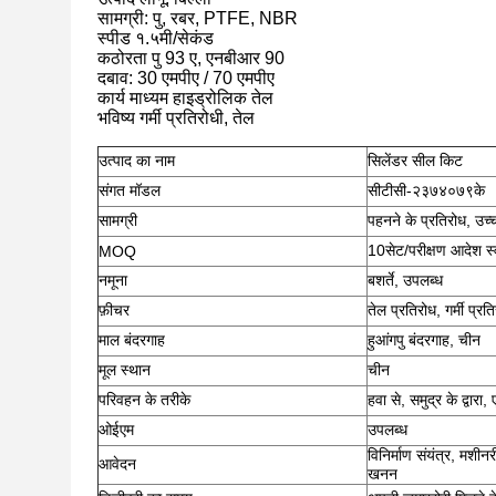
सामग्री:
पु, रबर, PTFE, NBR
स्पीड
१.५मी/सेकंड
कठोरता
पु 93 ए, एनबीआर 90
दबाव: 30 एमपीए / 70 एमपीए
कार्य माध्यम
हाइड्रोलिक तेल
भविष्य
गर्मी प्रतिरोधी, तेल
उत्पाद का नाम
सिलेंडर सील किट
संगत मॉडल
सीटीसी-२३७४०७९के
सामग्री
पहनने के प्रतिरोध, उच्
10सेट/परीक्षण आदेश स्व
MOQ
नमूना
बशर्ते, उपलब्ध
फ़ीचर
तेल प्रतिरोध, गर्मी प्रत
माल बंदरगाह
हुआंगपु बंदरगाह, चीन
मूल स्थान
चीन
परिवहन के तरीके
हवा से, समुद्र के द्वा
ओईएम
उपलब्ध
विनिर्माण संयंत्र, मशीनर
आवेदन
खनन