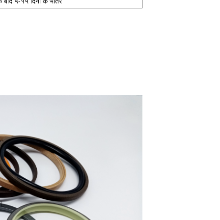
 बाद ५-१५ दिनों के भीतर