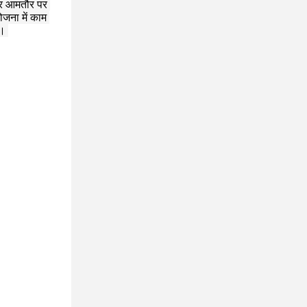
और आमतौर पर 
ोजना में काम 
ै।