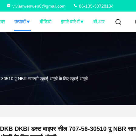
vivianwenwen8@gmail.com
86-135-33728134
घर
उत्पादों
वीडियो
हमारे बारे में
वी.आर
10 पु NBR सामग्री खुदाई अंगूठी के लिए खुदाई अंगूठी
DKB DKBI डस्ट वाइपर सील 707-56-30510 पु NBR सामग्