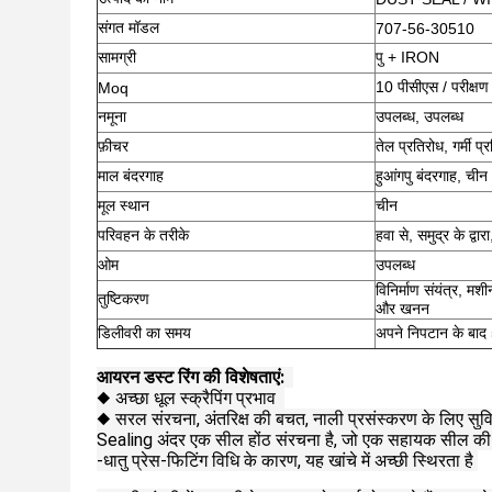
संगत मॉडल
707-56-30510
सामग्री
पु + IRON
10 पीसीएस / परीक्षण 
Moq
नमूना
उपलब्ध, उपलब्ध
फ़ीचर
तेल प्रतिरोध, गर्मी प
माल बंदरगाह
हुआंगपु बंदरगाह, चीन
मूल स्थान
चीन
परिवहन के तरीके
हवा से, समुद्र के द्
ओम
उपलब्ध
विनिर्माण संयंत्र, मशी
तुष्टिकरण
और खनन
डिलीवरी का समय
अपने निपटान के बाद 
आयरन डस्ट रिंग की विशेषताएं:
◆ अच्छा धूल स्क्रैपिंग प्रभाव
◆ सरल संरचना, अंतरिक्ष की बचत, नाली प्रसंस्करण के लिए स
Sealing अंदर एक सील होंठ संरचना है, जो एक सहायक सील की 
-धातु प्रेस-फिटिंग विधि के कारण, यह खांचे में अच्छी स्थिरता है