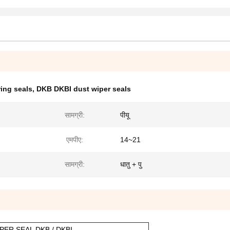
ring seals
,
DKB DKBI dust wiper seals
सामग्री:
पीयू
एमपीए:
14~21
सामग्री:
धातु + पु
PER SEAL DKB / DKBI