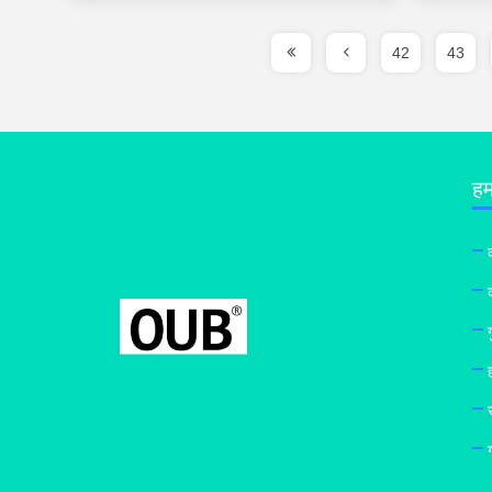
42
43
हमा