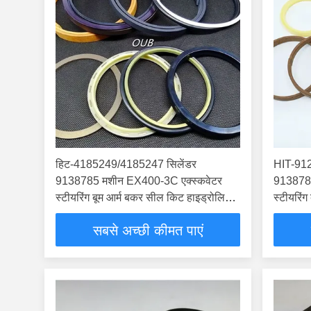
हिट-4185249/4185247 सिलेंडर
HIT-912
9138785 मशीन EX400-3C एक्स्कवेटर
9138785
स्टीयरिंग बूम आर्म बकर सील किट हाइड्रोलिक
स्टीयरिं
सिलेंडर है
सिलेंडर ह
सबसे अच्छी कीमत पाएं