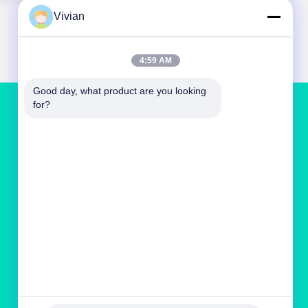
Vivian
4:59 AM
Good day, what product are you looking 
for?
हमसे संपर्क करें
vivianwenwen8@gmail.com
86-135-33728134
NO.212, झू जी रोड, तियान वह डिस्ट्रिक, ग्वांगझोउ, चीन