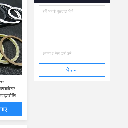
भेजना
ंडर
स्कवेटर
 हाइड्रोलिक
पाएं