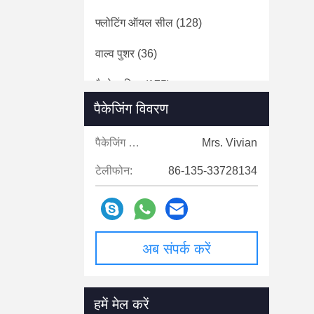
फ्लोटिंग ऑयल सील
(128)
वाल्व पुशर
(36)
गैस्केट किट
(175)
पैकेजिंग विवरण
इंजन टर्बोचार्जर्स
(21)
पैकेजिंग विवरण:
Mrs. Vivian
घर्षण डिस्क
(150)
टेलीफोन:
86-135-33728134
अब संपर्क करें
हमें मेल करें