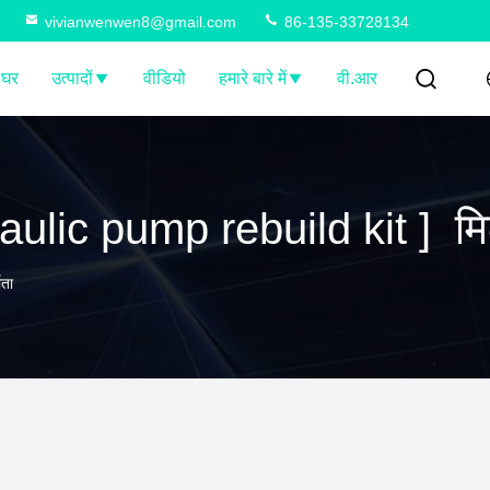
vivianwenwen8@gmail.com
86-135-33728134
घर
उत्पादों
वीडियो
हमारे बारे में
वी.आर
ulic pump rebuild kit ] मिला
ता