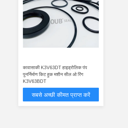
कावासाकी K3V63DT हाइड्रोलिक पंप
पुनर्निर्माण किट हुक मशीन सील ओ रिंग
K3V63BDT
सबसे अच्छी कीमत प्राप्त करें